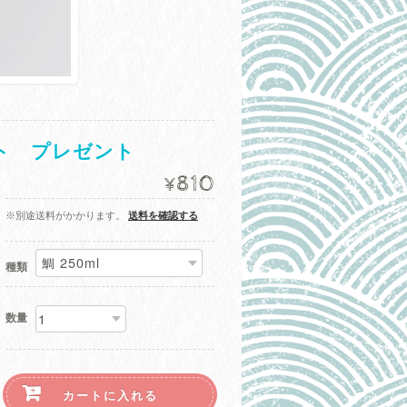
ト プレゼント
810
¥
※別途送料がかかります。
送料を確認する
種類
数量
カートに入れる