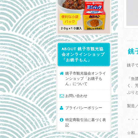
ABOUT 銚子市観光協
銚
会オンラインショップ
「お銚子もん」
銚子
銚子市観光協会オンライ
ンショップ「お銚子も
「魚
ん」について
く、
ぷり
お問い合わせ
製造
プライバシーポリシー
・・
特定商取引法に基づく表
記
☆和