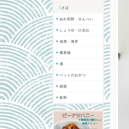
さば
ぬれ煎餅・せんべい
しょうゆ・ひ志お
佃煮・海苔
農産物
酒
ペットのおやつ
雑貨
飲料