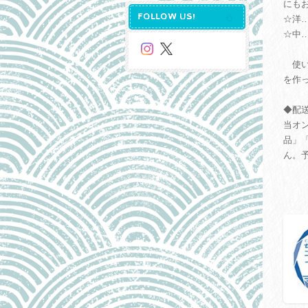
にも
FOLLOW US!
☆洋
☆中
使い
を作
◆配
当オ
品」
ん。