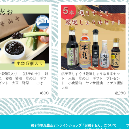
小袋5個入り 【銚子山十】 銚
銚子選りすぐり厳選しょうゆ５本セッ
地 名物 醤油 母の日 ギフ
ト 人気 母の日 ギフト プレゼン
ゼント 大豆 野菜 ごは
ト 小倉醬油 ヤマサ醬油 ヒゲタ醬油
大豆
¥800
¥2,990
銚子市観光協会オンラインショップ「お銚子もん」について