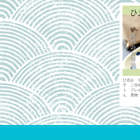
ひ志お 
子 ご当
ト プレ
ん 煮物