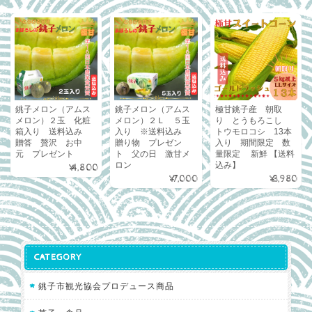
銚子メロン（アムス
銚子メロン（アムス
極甘銚子産 朝取
メロン）２玉 化粧
メロン）２Ｌ ５玉
り とうもろこし
箱入り 送料込み
入り ※送料込み
トウモロコシ 13本
贈答 贅沢 お中
贈り物 プレゼン
入り 期間限定 数
元 プレゼント
ト 父の日 激甘メ
量限定 新鮮 【送料
ロン
込み】
¥4,800
¥7,000
¥3,980
CATEGORY
銚子市観光協会プロデュース商品