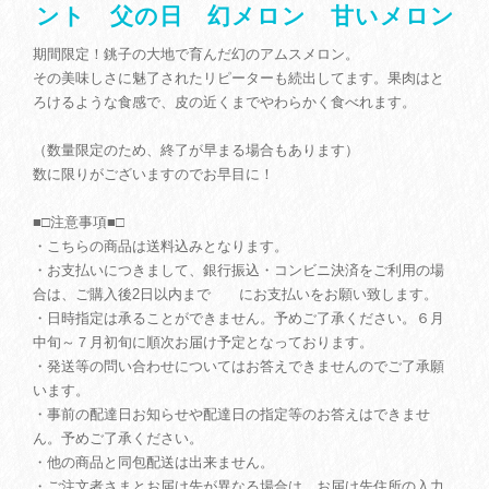
ント 父の日 幻メロン 甘いメロン
期間限定！銚子の大地で育んだ幻のアムスメロン。
その美味しさに魅了されたリピーターも続出してます。果肉はと
ろけるような食感で、皮の近くまでやわらかく食べれます。
（数量限定のため、終了が早まる場合もあります）
数に限りがございますのでお早目に！
■□注意事項■□
・こちらの商品は送料込みとなります。
・お支払いにつきまして、銀行振込・コンビニ決済をご利用の場
合は、ご購入後2日以内まで にお支払いをお願い致します。
・日時指定は承ることができません。予めご了承ください。６月
中旬～７月初旬に順次お届け予定となっております。
・発送等の問い合わせについてはお答えできませんのでご了承願
います。
・事前の配達日お知らせや配達日の指定等のお答えはできませ
ん。予めご了承ください。
・他の商品と同包配送は出来ません。
・ご注文者さまとお届け先が異なる場合は、お届け先住所の入力