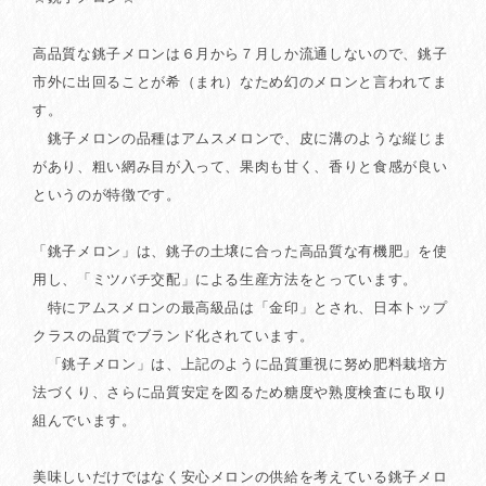
高品質な銚子メロンは６月から７月しか流通しないので、銚子
市外に出回ることが希（まれ）なため幻のメロンと言われてま
す。
銚子メロンの品種はアムスメロンで、皮に溝のような縦じま
があり、粗い網み目が入って、果肉も甘く、香りと食感が良い
というのが特徴です。
「銚子メロン」は、銚子の土壌に合った高品質な有機肥」を使
用し、「ミツバチ交配」による生産方法をとっています。
特にアムスメロンの最高級品は「金印」とされ、日本トップ
クラスの品質でブランド化されています。
「銚子メロン」は、上記のように品質重視に努め肥料栽培方
法づくり、さらに品質安定を図るため糖度や熟度検査にも取り
組んでいます。
美味しいだけではなく安心メロンの供給を考えている銚子メロ