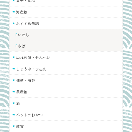
菓子・食品
海産物
おすすめ缶詰
いわし
さば
ぬれ煎餅・せんべい
しょうゆ・ひ志お
佃煮・海苔
農産物
酒
ペットのおやつ
雑貨