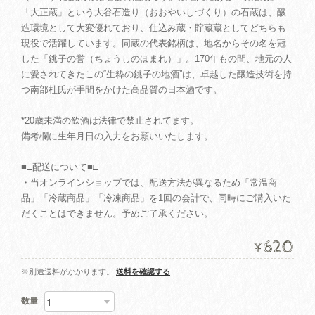
「大正蔵」という大谷石造り（おおやいしづくり）の石蔵は、醸
造環境として大変優れており、仕込み蔵・貯蔵蔵としてどちらも
現役で活躍しています。同蔵の代表銘柄は、地名からその名を冠
した「銚子の誉（ちょうしのほまれ）」。170年もの間、地元の人
に愛されてきたこの“生粋の銚子の地酒”は、卓越した醸造技術を持
つ南部杜氏が手間をかけた高品質の日本酒です。
*20歳未満の飲酒は法律で禁止されてます。
備考欄に生年月日の入力をお願いいたします。
■□配送について■□
・当オンラインショップでは、配送方法が異なるため「常温商
品」「冷蔵商品」「冷凍商品」を1回の会計で、同時にご購入いた
だくことはできません。予めご了承ください。
620
¥
※別途送料がかかります。
送料を確認する
数量