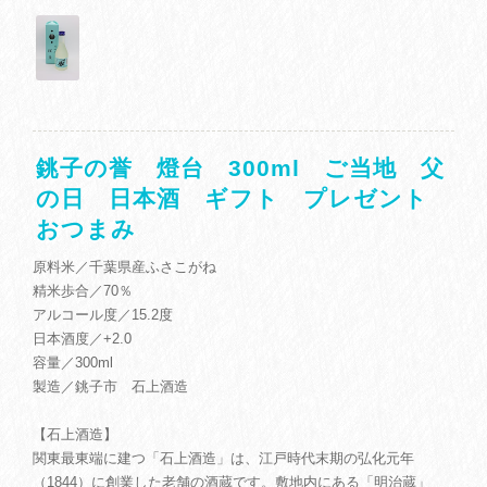
銚子の誉 燈台 300ml ご当地 父
の日 日本酒 ギフト プレゼント
おつまみ
原料米／千葉県産ふさこがね
精米歩合／70％
アルコール度／15.2度
日本酒度／+2.0
容量／300ml
製造／銚子市 石上酒造
【石上酒造】
関東最東端に建つ「石上酒造」は、江戸時代末期の弘化元年
（1844）に創業した老舗の酒蔵です。敷地内にある「明治蔵」