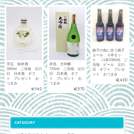
銚子の魚に合う銚子
エール ３本セッ
ト （1本330ml) ご
浮玉 純米酒
祥兆 大吟醸
当地 ビール 父の
360ml ご当地 父の
720ml ご当地 父の
日 ギフト プレゼ
日 日本酒 ギフ
日 日本酒 ギフ
ント おつまみ
ト プレゼント お
ト プレゼント お
¥2,400
つまみ
つまみ
¥1,940
¥3,570
CATEGORY