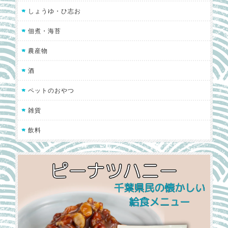
しょうゆ・ひ志お
佃煮・海苔
農産物
酒
ペットのおやつ
雑貨
飲料