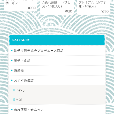
ムぬれ煎餅 (ひし
プレミアム（カツオ
物 ギフト
お・10枚入り)
味・10枚入）
¥600
¥930
¥930
CATEGORY
銚子市観光協会プロデュース商品
菓子・食品
海産物
おすすめ缶詰
いわし
さば
ぬれ煎餅・せんべい