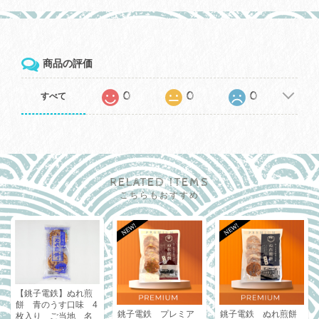
商品の評価
0
0
0
すべて
RELATED ITEMS
こちらもおすすめ
【銚子電鉄】ぬれ煎
餅 青のうす口味 4
銚子電鉄 プレミア
銚子電鉄 ぬれ煎餅
枚入り ご当地 名