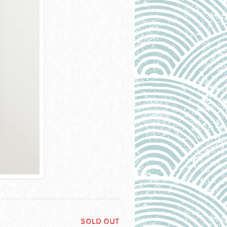
】
SOLD OUT