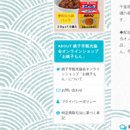
千葉
磯の
す。
◆配
当オ
品」
ABOUT 銚子市観光協
会オンラインショップ
ん。
「お銚子もん」
銚子市観光協会オンライ
ンショップ「お銚子も
ん」について
お問い合わせ
プライバシーポリシー
特定商取引法に基づく表
記