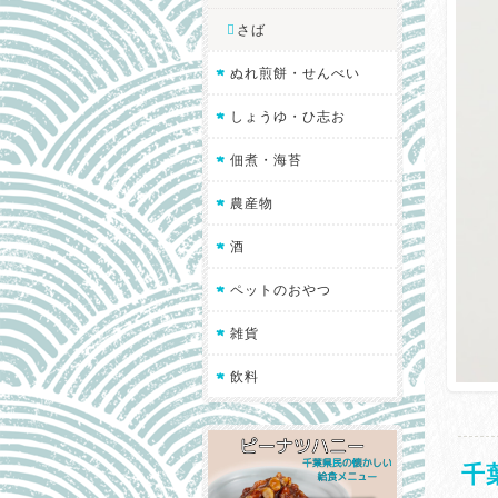
さば
ぬれ煎餅・せんべい
しょうゆ・ひ志お
佃煮・海苔
農産物
酒
ペットのおやつ
雑貨
飲料
千