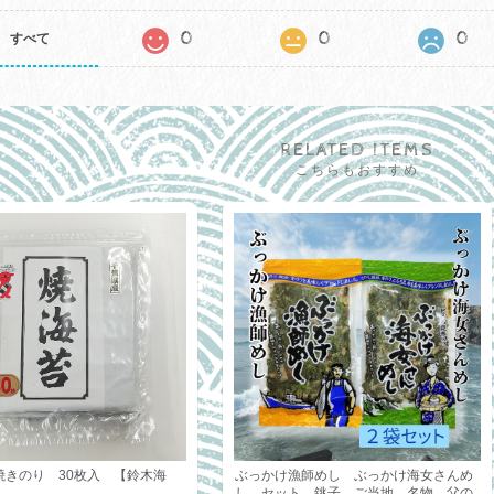
0
0
0
すべて
RELATED ITEMS
こちらもおすすめ
焼きのり 30枚入 【鈴木海
ぶっかけ漁師めし ぶっかけ海女さんめ
し セット 銚子 ご当地 名物 父の