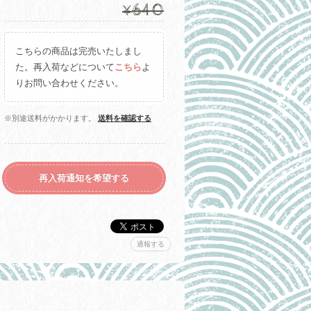
640
¥
こちらの商品は完売いたしまし
た。再入荷などについて
こちら
よ
りお問い合わせください。
※別途送料がかかります。
送料を確認する
再入荷通知を希望する
通報する