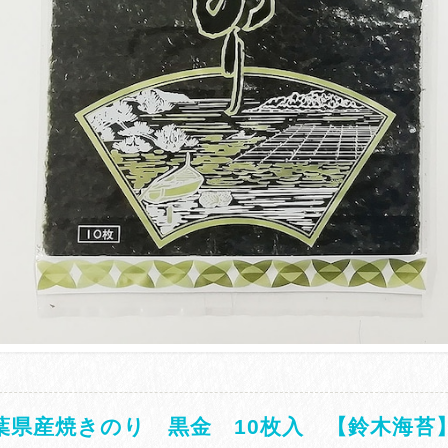
葉県産焼きのり 黒金 10枚入 【鈴木海苔