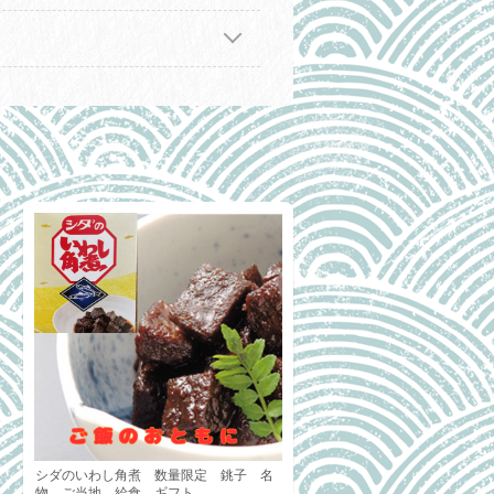
シダのいわし角煮 数量限定 銚子 名
物 ご当地 給食 ギフト