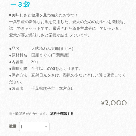
ー３袋
■美味しさと健康を兼ね備えたおやつ！
千葉県産の新鮮なお魚を使用した、愛犬のためのおやつを3種類お
試しできるセットです。厳選された魚を主成分にしているため、
愛犬が喜ぶ美味しさと栄養が詰まっています。
●品名 犬吠埼わん太郎(まぐろ)
●原材料名 国産まぐろ(千葉県産)
●内容量 30g
●賞味期限 半年以上の物をおくります。
●保存方法 直射日光をさけ、湿気の少ない涼しい所に保管してく
ださい。
●製造者 千葉県銚子市 本宮商店
2,000
¥
※別途送料がかかります。
送料を確認する
数量