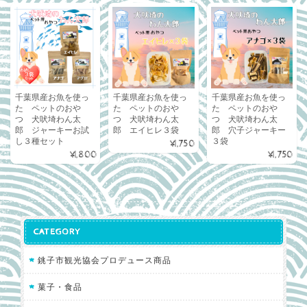
千葉県産お魚を使っ
千葉県産お魚を使っ
千葉県産お魚を使っ
た ペットのおや
た ペットのおや
た ペットのおや
つ 犬吠埼わん太
つ 犬吠埼わん太
つ 犬吠埼わん太
郎 ジャーキーお試
郎 エイヒレ３袋
郎 穴子ジャーキー
し３種セット
３袋
¥1,750
¥1,800
¥1,750
CATEGORY
銚子市観光協会プロデュース商品
菓子・食品