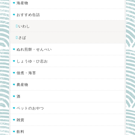
海産物
おすすめ缶詰
いわし
さば
ぬれ煎餅・せんべい
しょうゆ・ひ志お
佃煮・海苔
農産物
酒
ペットのおやつ
雑貨
飲料